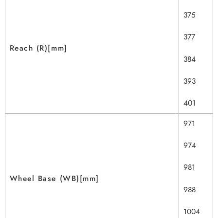
375
377
Reach (R)[mm]
384
393
401
971
974
981
Wheel Base (WB)[mm]
988
1004