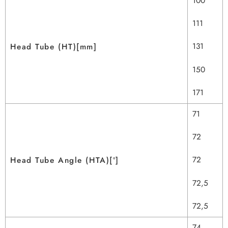
100
111
131
Head Tube (HT)[mm]
150
171
71
72
72
Head Tube Angle (HTA)[º]
72,5
72,5
74