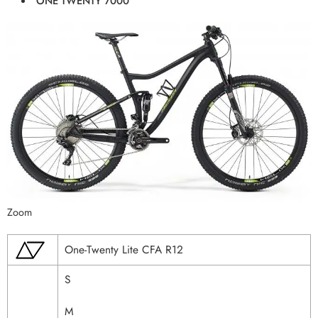
ONE TWENTY 7000
Zoom
One-Twenty Lite CFA R12
S
M