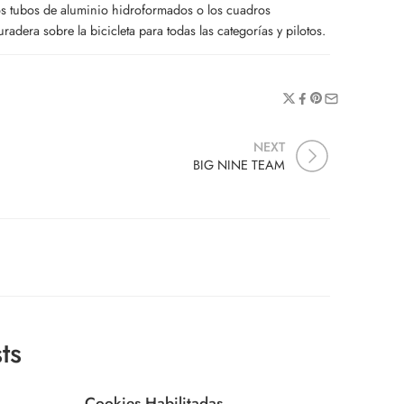
s tubos de aluminio hidroformados o los cuadros
dera sobre la bicicleta para todas las categorías y pilotos.
NEXT
BIG NINE TEAM
ts
Cookies Habilitadas
RIDE 4