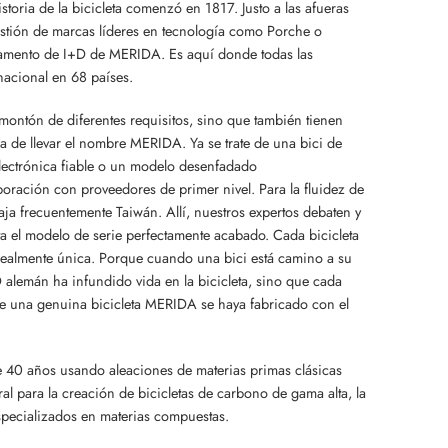
toria de la bicicleta comenzó en 1817. Justo a las afueras
bastión de marcas líderes en tecnología como Porche o
tamento de I+D de MERIDA. Es aquí donde todas las
rnacional en 68 países.
montón de diferentes requisitos, sino que también tienen
 de llevar el nombre MERIDA. Ya se trate de una bici de
lectrónica fiable o un modelo desenfadado
boración con proveedores de primer nivel. Para la fluidez de
ja frecuentemente Taiwán. Allí, nuestros expertos debaten y
ta el modelo de serie perfectamente acabado. Cada bicicleta
realmente única. Porque cuando una bici está camino a su
alemán ha infundido vida en la bicicleta, sino que cada
ue una genuina bicicleta MERIDA se haya fabricado con el
e 40 años usando aleaciones de materias primas clásicas
l para la creación de bicicletas de carbono de gama alta, la
specializados en materias compuestas.