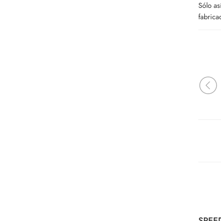
Sólo as
fabrica
SPEE