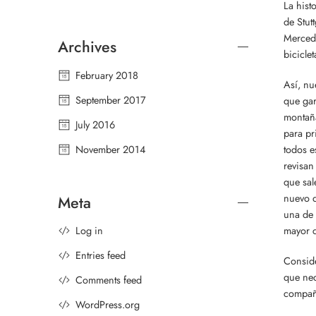
La hist
de Stut
Mercede
Archives
bicicle
February 2018
Así, nu
September 2017
que gar
montaña
July 2016
para pr
November 2014
todos e
revisan
que sal
nuevo d
Meta
una de 
mayor c
Log in
Entries feed
Conside
que nec
Comments feed
compañí
WordPress.org