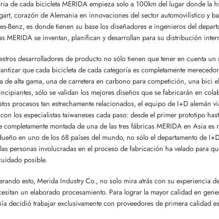
oria de cada bicicleta MERIDA empieza solo a 100km del lugar donde la his
tgart, corazón de Alemania en innovaciones del sector automovilístico y 
s-Benz, es donde tienen su base los diseñadores e ingenieros del depar
tas MERIDA se inventan, planifican y desarrollan para su distribución inte
estros desarrolladores de producto no sólo tienen que tener en cuenta un 
antizar que cada bicicleta de cada categoría es completamente merecedora
 de alta gama, una de carretera en carbono para competición, una bici e
incipiantes, sólo se validan los mejores diseños que se fabricarán en cola
stos procesos tan estrechamente relacionados, el equipo de I+D alemán via
 con los especialistas taiwaneses cada paso: desde el primer prototipo has
e completamente montada de una de las tres fábricas MERIDA en Asia es 
ueño en uno de los 68 países del mundo, no sólo el departamento de I+D 
las personas involucradas en el proceso de fabricación ha velado para q
uidado posible.
rando esto, Merida Industry Co., no solo mira atrás con su experiencia d
esitan un elaborado procesamiento. Para lograr la mayor calidad en genera
a decidió trabajar exclusivamente con proveedores de primera calidad e