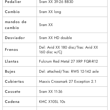
Pedalier
Sram XX 39-26 BB30
Cambio
Sram XX long
mandos de
Sram XX
cambio
Desviador
Sram XX HD double
Del: Avid XX 180 disc/Tras: Avid XX
Frenos
160 disc w/CJ
Llantas
Fulcrum Red Metal 27 XRP FQR-R12
Bujes
Del: attached/Tras: RWS 12-142 axle
Cubiertas
Maxxis Crossmark 27 Exception 2.1
Cassete
Sram XX 11-36
Cadena
KMC X10SL 10s