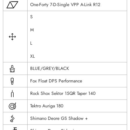
One-Forty 7-D-Single VPP A-Link R12
S
M
L
XL
BLUE/GREY/BLACK
Fox Float DPS Performance
Rock Shox Sektor 15QR Taper 140
Tektro Auriga 180
Shimano Deore GS Shadow +