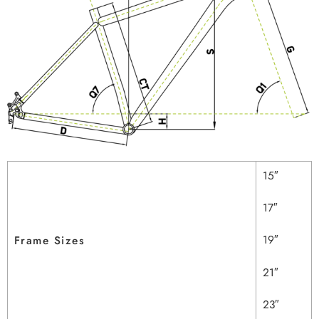
15″
17″
19″
Frame Sizes
21″
23″