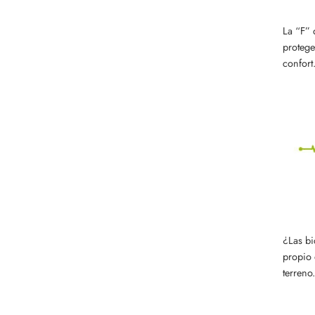
La “F” 
protege
confort
¿Las bi
propio 
terreno