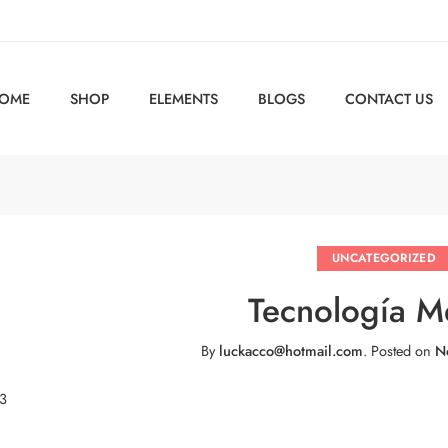
OME
SHOP
ELEMENTS
BLOGS
CONTACT US
UNCATEGORIZED
Tecnología M
By
luckacco@hotmail.com
.
Posted on
N
 3