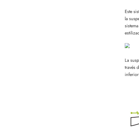
Este si
la susp
sistema
estiliza
La susp
través 
inferior