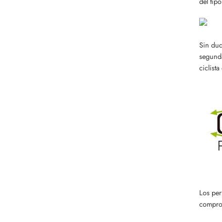
del tip
Sin dud
segunda
ciclist
Los per
comprom